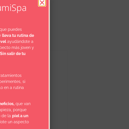
umiSpa
 que puedes
ue
lleva tu rutina de
ivel
ayudándote a
specto más joven y
Sin salir de tu
tratamientos
perimentes, si
o en a rutina
eficios,
que van
mpieza, porque
o de la
piel a un
ote un aspecto