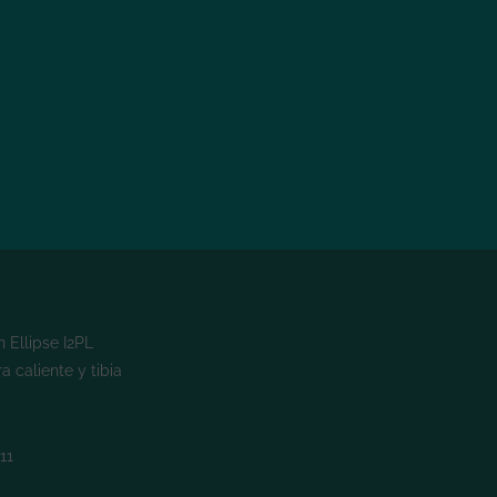
 Ellipse I2PL
a caliente y tibia
11