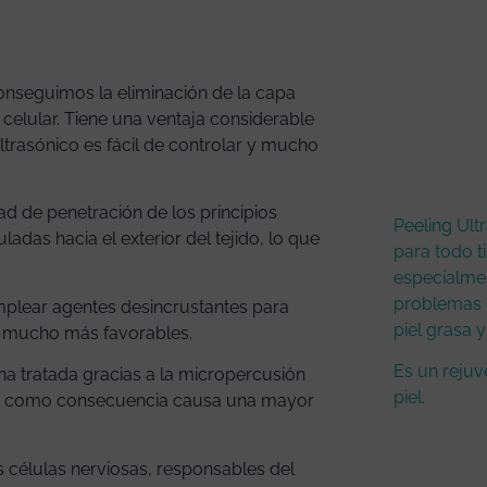
conseguimos la eliminación de la capa
o celular. Tiene una ventaja considerable
ltrasónico es fácil de controlar y mucho
dad de penetración de los principios
Peeling Ul
das hacia el exterior del tejido, lo que
para todo ti
especialmen
problemas d
emplear agentes desincrustantes para
piel grasa y
s mucho más favorables.
Es un rejuv
ona tratada gracias a la micropercusión
piel.
 que como consecuencia causa una mayor
as células nerviosas, responsables del