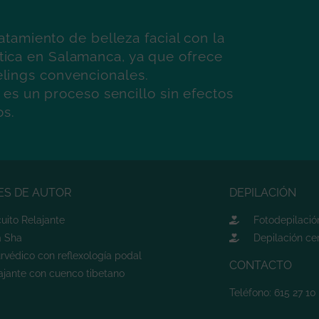
atamiento de belleza facial con la
tica en Salamanca, ya que ofrece
elings convencionales.
 es un proceso sencillo sin efectos
os.
ES DE AUTOR
DEPILACIÓN
cuito Relajante
Fotodepilación
a Sha
Depilación cer
rvédico con reflexología podal
CONTACTO
ajante con cuenco tibetano
Teléfono: 615 27 10 