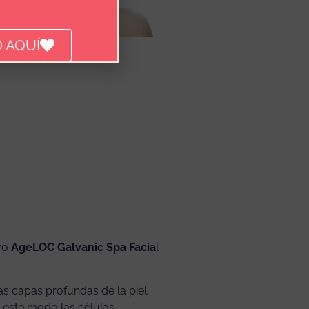
 AQUÍ
ivo
AgeLOC Galvanic Spa Facia
l
las capas profundas de la piel,
e este modo las células