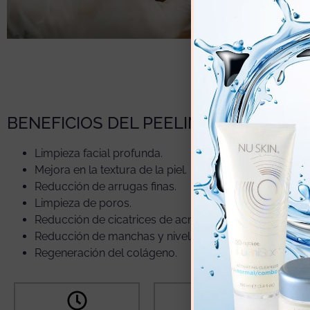
BENEFICIOS DEL PEELING ULTRASÓN
Limpieza facial profunda.
Mejora en la textura de la piel.
Reducción de arrugas finas.
Limpieza de poros.
Reducción de cicatrices de acné.
Reducción de manchas y nivelación del tono.
Regeneración del colágeno.