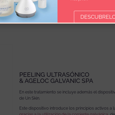
FRECUENCIA
Cada 3 meses
DESCUBRELO
PEELING ULTRASÓNICO
& AGELOC GALVANIC SPA
En este tratamiento se incluye además el disposit
de Un Skin.
Este dispositivo introduce los principios activos a 
gracias a la utilización de la corriente galvánica
, d