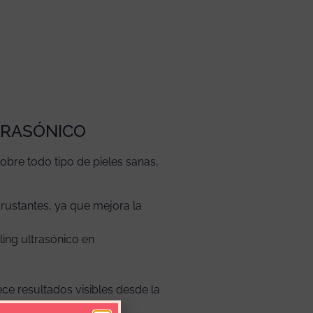
TRASÓNICO
sobre todo tipo de pieles sanas,
rustantes, ya que mejora la
ing ultrasónico en
ece resultados visibles desde la