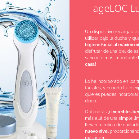
ageLOC L
Suavizado de arrugas leves.
Un dispositivo recargable
utilizar bajo la ducha y q
higiene facial al máximo n
disfrutar de una piel de a
ICO
sano y lo más importante
¡
casa!
Lo he incorporado en los 
faciales, y cuando tú lo ex
quieres puedes incorporarl
diaria.
Obtendrás
7 increíbles ben
más allá de una simple li
llevan tu rutina de cuidad
nuevo nivel
proporcionánd
más joven.