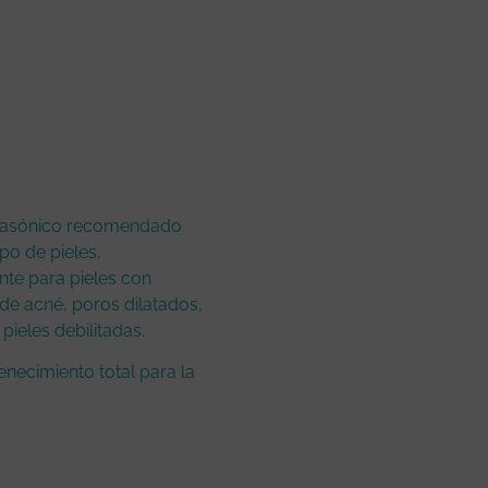
trasónico recomendado
po de pieles,
te para pieles con
e acné, poros dilatados,
 pieles debilitadas.
enecimiento total para la