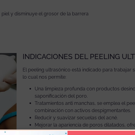
a piel y disminuye el grosor de la barrera
INDICACIONES DEL PEELING UL
El peeling ultrasónico está indicado para trabajar 
lo cual nos permite:
Una limpieza profunda con productos desinc
saponificación del poro.
Tratamientos anti manchas, se emplea el peel
combinación con activos despigmentantes.
Reducir y suavizar secuelas del acné.
Mejorar la apariencia de poros dilatados, ofr
primera aplicación.