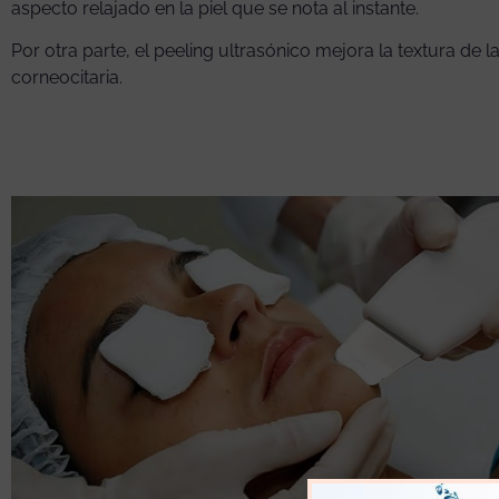
aspecto relajado en la piel que se nota al instante.
Por otra parte, el peeling ultrasónico mejora la textura de l
corneocitaria.